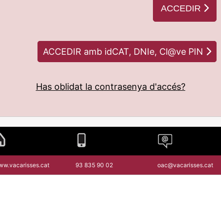
ACCEDIR
ACCEDIR amb idCAT, DNIe, Cl@ve PIN
Has oblidat la contrasenya d'accés?
w.vacarisses.cat
93 835 90 02
oac@vacarisses.cat