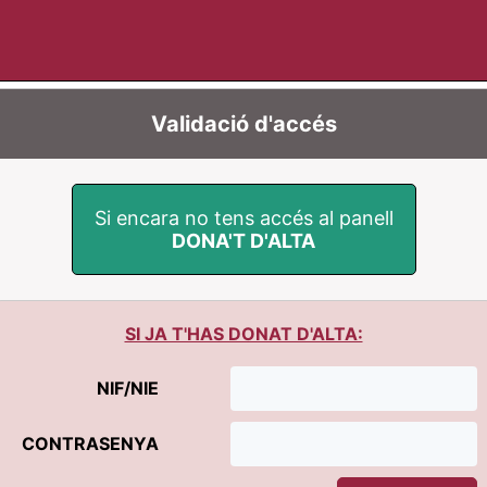
Validació d'accés
Si encara no tens accés al panell
DONA'T D'ALTA
SI JA T'HAS DONAT D'ALTA:
NIF/NIE
CONTRASENYA